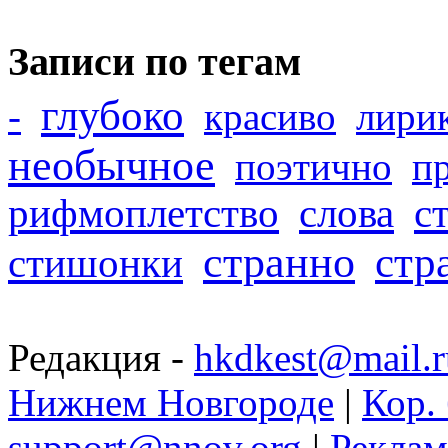
Записи по тегам
глубоко
-
красиво
лири
необычное
поэтично
п
рифмоплетство
слова
с
странно
стр
стишонки
Редакция -
hkdkest@mail.r
Нижнем Новгороде
|
Кор. 
support@nnov.org
|
Реклам