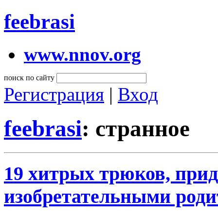
feebrasi
www.nnov.org
поиск по сайту
Регистрация
|
Вход
feebrasi
: странное
19 хитрых трюков, пр
изобретательными род