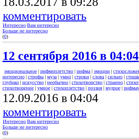
18.03.2017 в 09:28
комментировать
Интересно
Вам интересно
Больше не интересно
(
0
)
12 сентября 2016 в 04:04
эмоциональное
|
рифмоплетство
|
рифма
|
эмоции
|
стихосложе
интересно
|
строфы
|
муза
|
умно
|
строки
|
слова
|
сильно
|
стиш
глубоко
|
искусство
|
необычно
|
стихотворство
|
странно
|
стихо
стихотворение
|
умное
|
стихоплетство
|
поэзия
|
мудрое
|
рифмач
12.09.2016 в 04:04
комментировать
Интересно
Вам интересно
Больше не интересно
(
0
)