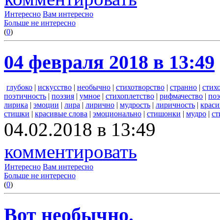
Интересно
Вам интересно
Больше не интересно
(
0
)
04 февраля 2018 в 13:49
глубоко
|
искусство
|
необычно
|
стихотворство
|
странно
|
стих
поэтичность
|
поэзия
|
умное
|
стихоплетство
|
рифмачество
|
по
лирика
|
эмоции
|
лира
|
лирично
|
мудрость
|
лиричность
|
краси
стишки
|
красивые слова
|
эмоционально
|
стишонки
|
мудро
|
ст
04.02.2018 в 13:49
комментировать
Интересно
Вам интересно
Больше не интересно
(
0
)
Вот необычно.