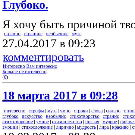
Глубоко.
Я хочу быть причиной тво
странно
|
странное
|
необычное
|
муть
27.04.2017 в 09:23
комментировать
Интересно
Вам интересно
Больше не интересно
(
0
)
18 марта 2017 в 09:28
интересно
|
строфы
|
муза
|
умно
|
строки
|
слова
|
сильно
|
стиш
глубоко
|
искусство
|
необычно
|
стихотворство
|
странно
|
стихо
стихотворение
|
умное
|
стихоплетство
|
поэзия
|
мудрое
|
рифмач
эмоции
|
стихосложение
|
лирично
|
мудрость
|
лира
|
красиво
|
с