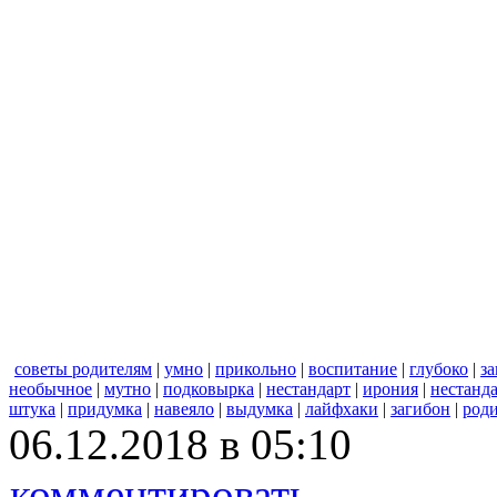
советы родителям
|
умно
|
прикольно
|
воспитание
|
глубоко
|
за
необычное
|
мутно
|
подковырка
|
нестандарт
|
ирония
|
нестанд
штука
|
придумка
|
навеяло
|
выдумка
|
лайфхаки
|
загибон
|
род
06.12.2018 в 05:10
комментировать