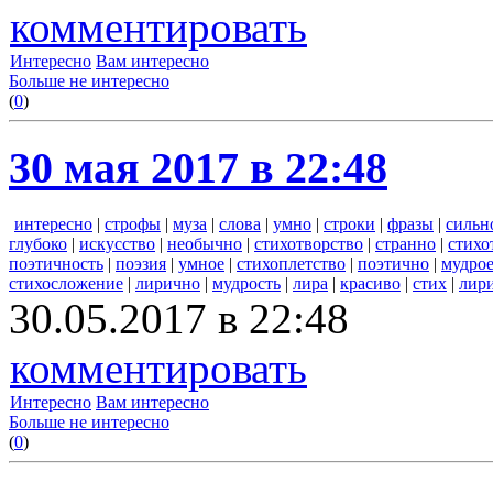
комментировать
Интересно
Вам интересно
Больше не интересно
(
0
)
30 мая 2017 в 22:48
интересно
|
строфы
|
муза
|
слова
|
умно
|
строки
|
фразы
|
сильн
глубоко
|
искусство
|
необычно
|
стихотворство
|
странно
|
стихо
поэтичность
|
поэзия
|
умное
|
стихоплетство
|
поэтично
|
мудро
стихосложение
|
лирично
|
мудрость
|
лира
|
красиво
|
стих
|
лир
30.05.2017 в 22:48
комментировать
Интересно
Вам интересно
Больше не интересно
(
0
)