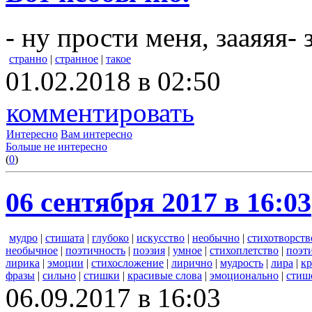
- ну прости меня, зааяяя- 
странно
|
странное
|
такое
01.02.2018 в 02:50
комментировать
Интересно
Вам интересно
Больше не интересно
(
0
)
06 сентября 2017 в 16:03
мудро
|
стишата
|
глубоко
|
искусство
|
необычно
|
стихотворств
необычное
|
поэтичность
|
поэзия
|
умное
|
стихоплетство
|
поэт
лирика
|
эмоции
|
стихосложение
|
лирично
|
мудрость
|
лира
|
кр
фразы
|
сильно
|
стишки
|
красивые слова
|
эмоционально
|
стиш
06.09.2017 в 16:03