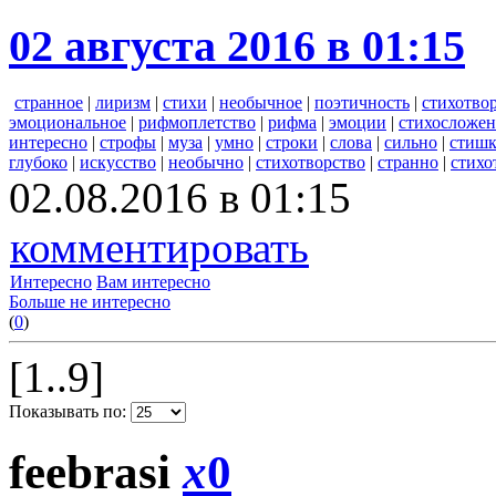
02 августа 2016 в 01:15
странное
|
лиризм
|
стихи
|
необычное
|
поэтичность
|
стихотво
эмоциональное
|
рифмоплетство
|
рифма
|
эмоции
|
стихосложен
интересно
|
строфы
|
муза
|
умно
|
строки
|
слова
|
сильно
|
стиш
глубоко
|
искусство
|
необычно
|
стихотворство
|
странно
|
стихо
02.08.2016 в 01:15
комментировать
Интересно
Вам интересно
Больше не интересно
(
0
)
[1..9]
Показывать по:
feebrasi
x
0