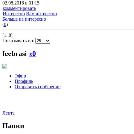
02.08.2016 в 01:15
комментировать
Интересно
Вам интересно
Больше не интересно
(
0
)
[1..8]
Показывать по:
feebrasi
x
0
Эфир
Профиль
Отправить сообщение
Лента
Папки