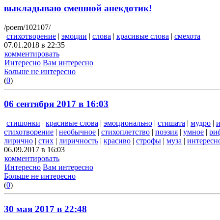
выкладываю смешной анекдотик!
/poem/102107/
стихотворение
|
эмоции
|
слова
|
красивые слова
|
смехота
07.01.2018 в 22:35
комментировать
Интересно
Вам интересно
Больше не интересно
(
0
)
06 сентября 2017 в 16:03
стишонки
|
красивые слова
|
эмоционально
|
стишата
|
мудро
|
и
стихотворение
|
необычное
|
стихоплетство
|
поэзия
|
умное
|
ри
лирично
|
стих
|
лиричность
|
красиво
|
строфы
|
муза
|
интересн
06.09.2017 в 16:03
комментировать
Интересно
Вам интересно
Больше не интересно
(
0
)
30 мая 2017 в 22:48