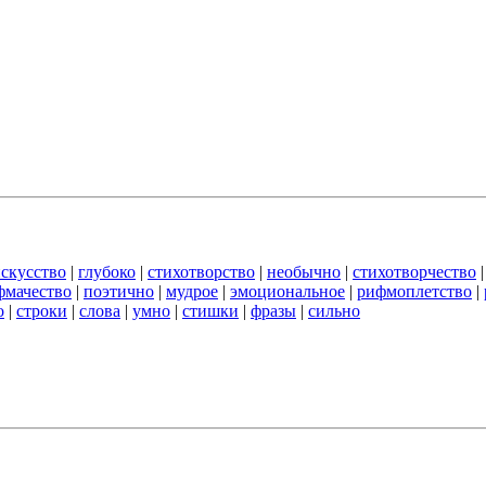
скусство
|
глубоко
|
стихотворство
|
необычно
|
стихотворчество
фмачество
|
поэтично
|
мудрое
|
эмоциональное
|
рифмоплетство
|
о
|
строки
|
слова
|
умно
|
стишки
|
фразы
|
сильно