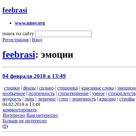
feebrasi
www.nnov.org
поиск по сайту
Регистрация
|
Вход
feebrasi
: эмоции
04 февраля 2018 в 13:49
стишки
|
фразы
|
сильно
|
стишонки
|
красивые слова
|
эмоцион
необычное
|
поэтичность
|
стихотворение
|
умное
|
стихоплетств
мудрость
|
лира
|
лирично
|
стих
|
лиричность
|
красиво
|
строфы
04.02.2018 в 13:49
комментировать
Интересно
Вам интересно
Больше не интересно
(
0
)