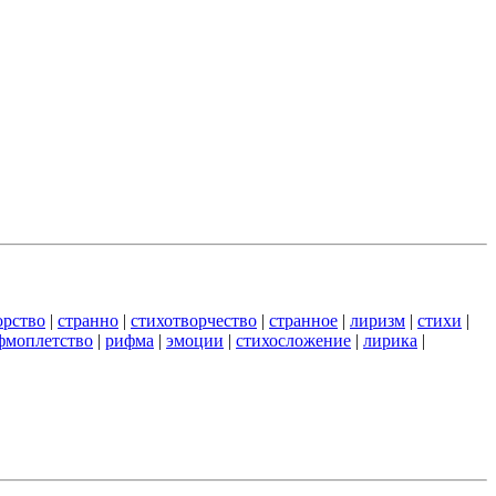
орство
|
странно
|
стихотворчество
|
странное
|
лиризм
|
стихи
|
фмоплетство
|
рифма
|
эмоции
|
стихосложение
|
лирика
|