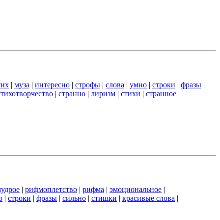
тих
|
муза
|
интересно
|
строфы
|
слова
|
умно
|
строки
|
фразы
|
стихотворчество
|
странно
|
лиризм
|
стихи
|
странное
|
удрое
|
рифмоплетство
|
рифма
|
эмоциональное
|
о
|
строки
|
фразы
|
сильно
|
стишки
|
красивые слова
|