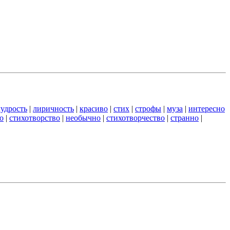
удрость
|
лиричность
|
красиво
|
стих
|
строфы
|
муза
|
интересно
о
|
стихотворство
|
необычно
|
стихотворчество
|
странно
|