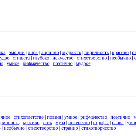
ика
|
эмоции
|
лира
|
лирично
|
мудрость
|
лиричность
|
красиво
|
с
удро
|
стишата
|
глубоко
|
искусство
|
стихотворство
|
необычно
|
ия
|
умное
|
рифмачество
|
поэтично
|
мудрое
ычное
|
стихоплетство
|
поэзия
|
умное
|
рифмачество
|
поэтично
|
м
ричность
|
красиво
|
стих
|
муза
|
интересно
|
строфы
|
слова
|
умн
о
|
необычно
|
стихотворство
|
странно
|
стихотворчество