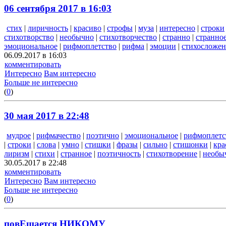
06 сентября 2017 в 16:03
стих
|
лиричность
|
красиво
|
строфы
|
муза
|
интересно
|
строки
стихотворство
|
необычно
|
стихотворчество
|
странно
|
странно
эмоциональное
|
рифмоплетство
|
рифма
|
эмоции
|
стихосложен
06.09.2017 в 16:03
комментировать
Интересно
Вам интересно
Больше не интересно
(
0
)
30 мая 2017 в 22:48
мудрое
|
рифмачество
|
поэтично
|
эмоциональное
|
рифмоплетс
|
строки
|
слова
|
умно
|
стишки
|
фразы
|
сильно
|
стишонки
|
кра
лиризм
|
стихи
|
странное
|
поэтичность
|
стихотворение
|
необы
30.05.2017 в 22:48
комментировать
Интересно
Вам интересно
Больше не интересно
(
0
)
повЕщается НИКОМУ