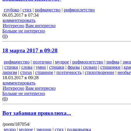
глубоко
|
стих
|
рифмачество
|
рифмоплетство
06.05.2017 в 07:34
комментировать
Интересно
Вам интересно
Больше не интересно
(
0
)
18 марта 2017 в 09:28
рифмачество
|
поэтично
|
мудрое
|
рифмоплетство
|
рифма
|
эмо
|
строки
|
слова
|
умно
|
стишки
|
фразы
|
сильно
|
стишонки
|
кра
лиризм
|
стихи
|
странное
|
поэтичность
|
стихотворение
|
необы
18.03.2017 в 09:28
комментировать
Интересно
Вам интересно
Больше не интересно
(
0
)
Вот забавная приколюха...
/poem/187054/
мудро
|
мудрое
|
эмоции
|
стих
|
подковырка