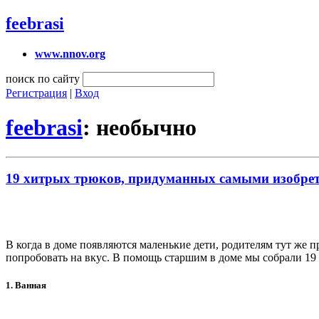
feebrasi
www.nnov.org
поиск по сайту
Регистрация
|
Вход
feebrasi
: необычно
19 хитрых трюков, придуманных самыми изобре
В когда в доме появляются маленькие дети, родителям тут же 
попробовать на вкус. В помощь старшим в доме мы собрали 19
1. Ванная