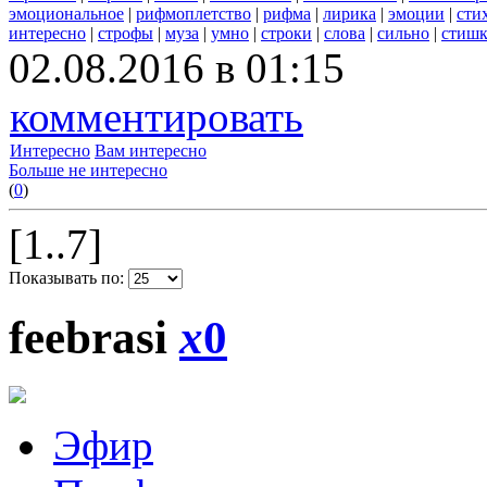
эмоциональное
|
рифмоплетство
|
рифма
|
лирика
|
эмоции
|
сти
интересно
|
строфы
|
муза
|
умно
|
строки
|
слова
|
сильно
|
стиш
02.08.2016 в 01:15
комментировать
Интересно
Вам интересно
Больше не интересно
(
0
)
[1..7]
Показывать по:
feebrasi
x
0
Эфир