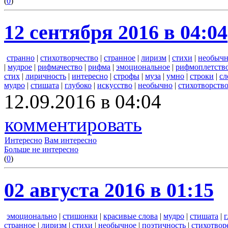
(
0
)
12 сентября 2016 в 04:04
странно
|
стихотворчество
|
странное
|
лиризм
|
стихи
|
необычн
|
мудрое
|
рифмачество
|
рифма
|
эмоциональное
|
рифмоплетств
стих
|
лиричность
|
интересно
|
строфы
|
муза
|
умно
|
строки
|
сл
мудро
|
стишата
|
глубоко
|
искусство
|
необычно
|
стихотворств
12.09.2016 в 04:04
комментировать
Интересно
Вам интересно
Больше не интересно
(
0
)
02 августа 2016 в 01:15
эмоционально
|
стишонки
|
красивые слова
|
мудро
|
стишата
|
г
странное
|
лиризм
|
стихи
|
необычное
|
поэтичность
|
стихотвор