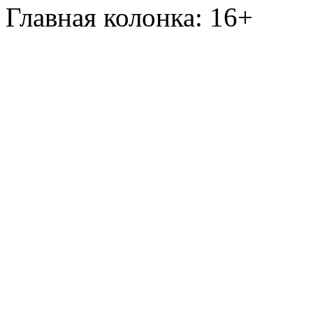
Главная колонка: 16+