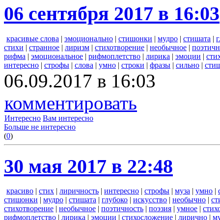
06 сентября 2017 в 16:03
красивые слова
|
эмоционально
|
стишонки
|
мудро
|
стишата
|
г
стихи
|
странное
|
лиризм
|
стихотворение
|
необычное
|
поэтичн
рифма
|
эмоциональное
|
рифмоплетство
|
лирика
|
эмоции
|
сти
интересно
|
строфы
|
слова
|
умно
|
строки
|
фразы
|
сильно
|
сти
06.09.2017 в 16:03
комментировать
Интересно
Вам интересно
Больше не интересно
(
0
)
30 мая 2017 в 22:48
красиво
|
стих
|
лиричность
|
интересно
|
строфы
|
муза
|
умно
|
стишонки
|
мудро
|
стишата
|
глубоко
|
искусство
|
необычно
|
ст
стихотворение
|
необычное
|
поэтичность
|
поэзия
|
умное
|
стих
рифмоплетство
|
лирика
|
эмоции
|
стихосложение
|
лирично
|
м