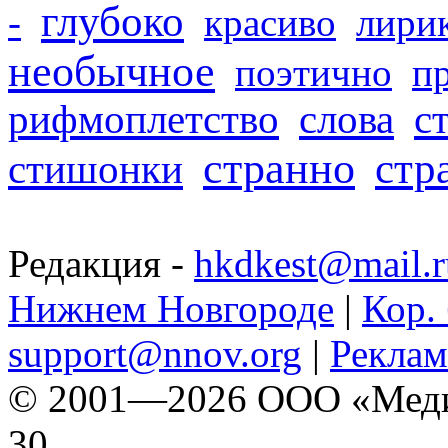
глубоко
-
красиво
лири
необычное
поэтично
п
рифмоплетство
слова
с
странно
стр
стишонки
Редакция -
hkdkest@mail.r
Нижнем Новгороде
|
Кор. 
support@nnov.org
|
Реклам
© 2001—2026 ООО «Медиа 
30