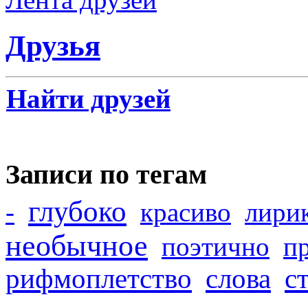
Друзья
Найти друзей
Записи по тегам
глубоко
-
красиво
лири
необычное
поэтично
п
рифмоплетство
слова
с