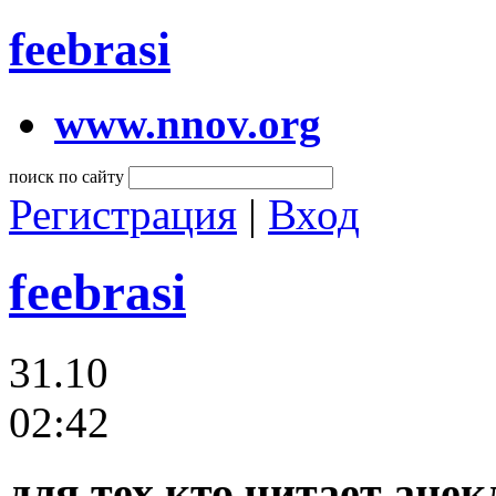
feebrasi
www.nnov.org
поиск по сайту
Регистрация
|
Вход
feebrasi
31.10
02:42
для тех кто читает анек