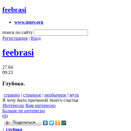
feebrasi
www.nnov.org
поиск по сайту
Регистрация
|
Вход
feebrasi
27.04
09:23
Глубоко.
странно
|
странное
|
необычное
|
муть
Я хочу быть причиной твоего счастья
Интересно
Вам интересно
Больше не интересно
(
0
)
Поделиться…
↑
глубоко