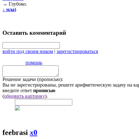
→
Глубоко.
↓
мда)
Оставить комментарий
войти под своим ником
|
зарегистрироваться
помощь
Решение задачи (прописью):
Вы не зарегистрированы, решите арифметическую задачу на ка
введите ответ
прописью
(
обновить картинку
).
feebrasi
x
0