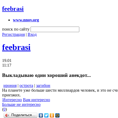
feebrasi
www.nnov.org
поиск по сайту
Регистрация
|
Вход
feebrasi
19.01
11:17
Выкладываю один хороший анекдот...
ирония
|
острота
|
загибон
На планете уже больше шести миллиардов человек, и это не сч
приезжих.
Интересно
Вам интересно
Больше не интересно
(
0
)
Поделиться…