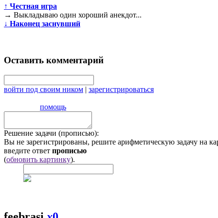
↑
Честная игра
→
Выкладываю один хороший анекдот...
↓
Наконец заснувший
Оставить комментарий
войти под своим ником
|
зарегистрироваться
помощь
Решение задачи (прописью):
Вы не зарегистрированы, решите арифметическую задачу на ка
введите ответ
прописью
(
обновить картинку
).
feebrasi
x
0