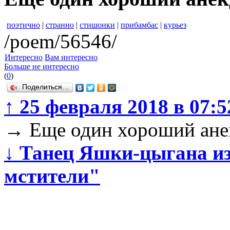
поэтично
|
странно
|
стишонки
|
прибамбас
|
курьез
/poem/56546/
Интересно
Вам интересно
Больше не интересно
(
0
)
Поделиться…
↑
25 февраля 2018 в 07:5
→
Еще один хороший ане
↓
Танец Яшки-цыгана и
мстители"