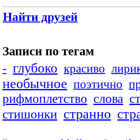
Найти друзей
Записи по тегам
глубоко
-
красиво
лири
необычное
поэтично
п
рифмоплетство
слова
с
странно
стр
стишонки