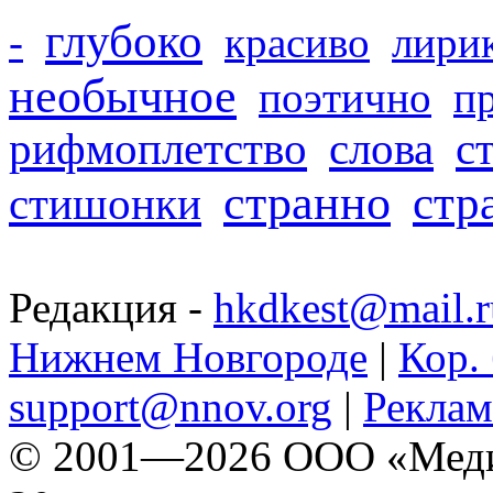
глубоко
-
красиво
лири
необычное
поэтично
п
рифмоплетство
слова
с
странно
стр
стишонки
Редакция -
hkdkest@mail.r
Нижнем Новгороде
|
Кор. 
support@nnov.org
|
Реклам
© 2001—2026 ООО «Медиа 