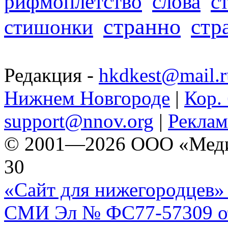
рифмоплетство
слова
с
странно
стр
стишонки
Редакция -
hkdkest@mail.r
Нижнем Новгороде
|
Кор. 
support@nnov.org
|
Реклам
© 2001—2026 ООО «Медиа 
30
«Сайт для нижегородцев» 
СМИ Эл № ФС77-57309 от 