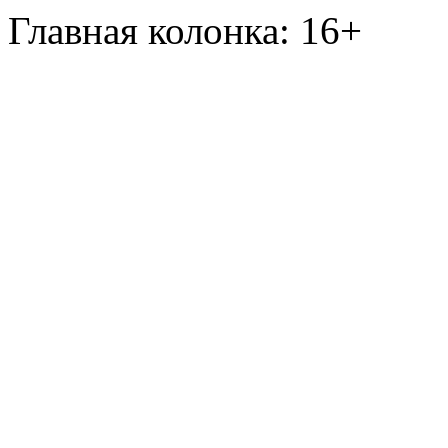
Главная колонка: 16+