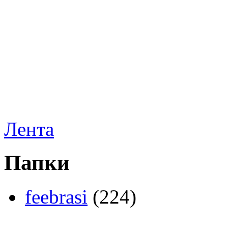
Лента
Папки
feebrasi
(224)