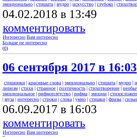
эмоционально
|
стишата
|
мудро
|
искусство
|
глубоко
|
стихотво
04.02.2018 в 13:49
комментировать
Интересно
Вам интересно
Больше не интересно
(
0
)
06 сентября 2017 в 16:03
стишонки
|
красивые слова
|
эмоционально
|
стишата
|
мудро
|
и
лиризм
|
стихи
|
странное
|
поэтичность
|
стихотворение
|
необы
эмоциональное
|
рифмоплетство
|
рифма
|
эмоции
|
стихосложен
|
муза
|
интересно
|
строки
|
слова
|
умно
|
стишки
|
фразы
|
сильн
06.09.2017 в 16:03
комментировать
Интересно
Вам интересно