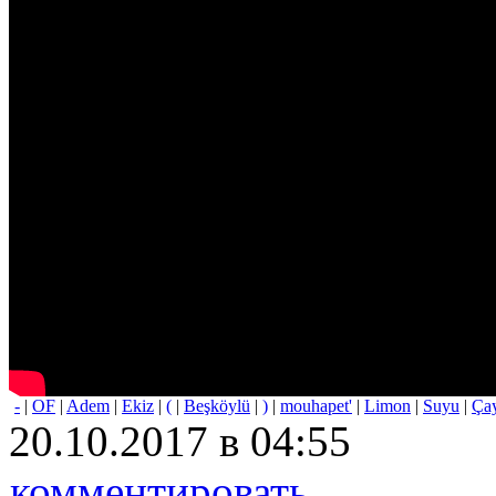
-
|
OF
|
Adem
|
Ekiz
|
(
|
Beşköylü
|
)
|
mouhapet'
|
Limon
|
Suyu
|
Ça
20.10.2017 в 04:55
комментировать