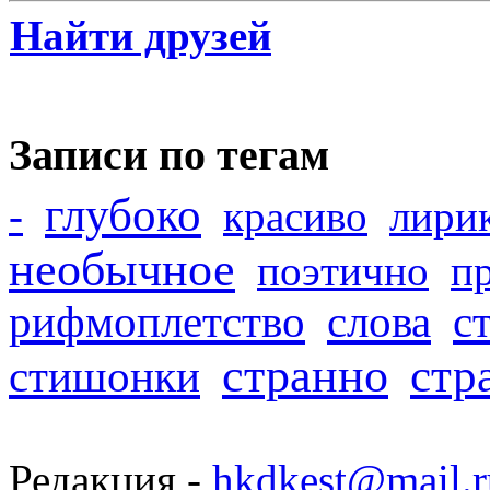
Найти друзей
Записи по тегам
глубоко
-
красиво
лири
необычное
поэтично
п
рифмоплетство
слова
с
странно
стр
стишонки
Редакция -
hkdkest@mail.r