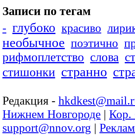
Записи по тегам
глубоко
-
красиво
лири
необычное
поэтично
п
рифмоплетство
слова
с
странно
стр
стишонки
Редакция -
hkdkest@mail.r
Нижнем Новгороде
|
Кор. 
support@nnov.org
|
Реклам