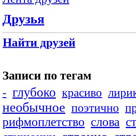
Друзья
Найти друзей
Записи по тегам
глубоко
-
красиво
лири
необычное
поэтично
п
рифмоплетство
слова
с