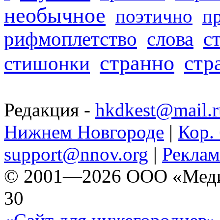
необычное
поэтично
п
рифмоплетство
слова
с
странно
стр
стишонки
Редакция -
hkdkest@mail.r
Нижнем Новгороде
|
Кор. 
support@nnov.org
|
Реклам
© 2001—2026 ООО «Медиа 
30