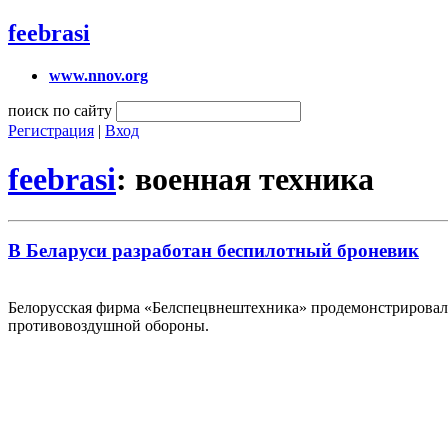
feebrasi
www.nnov.org
поиск по сайту
Регистрация
|
Вход
feebrasi
: военная техника
В Беларуси разработан беспилотный броневик
Белорусская фирма «Белспецвнештехника» продемонстрировала
противовоздушной обороны.