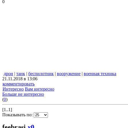
0
дрон
|
танк
|
беспилотник
|
вооружение
|
военная техника
21.11.2018 в 13:06
комментировать
Интересно
Вам интересно
Больше не интересно
(
0
)
[1..1]
Показывать по:
feebrasi
x
0