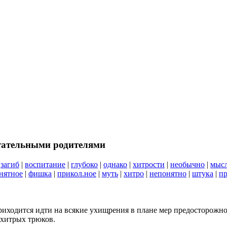
тательными родителями
|
загиб
|
воспитание
|
глубоко
|
однако
|
хитрости
|
необычно
|
мыс
нятное
|
фишка
|
прикол.ное
|
муть
|
хитро
|
непонятно
|
штука
|
п
приходится идти на всякие ухищрения в плане мер предосторожно
 хитрых трюков.