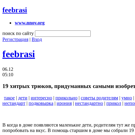
feebrasi
www.nnov.org
поиск по сайту
Регистрация
|
Вход
feebrasi
06.12
05:10
19 хитрых трюков, придуманных самыми изобре
такое
|
дети
|
интересно
|
прикольно
|
советы родителям
|
умно
нестандарт
|
подковырка
|
ирония
|
нестандартно
|
прикол
|
непо
В когда в доме появляются маленькие дети, родителям тут же 
попробовать на вкус. В помощь старшим в доме мы собрали 19