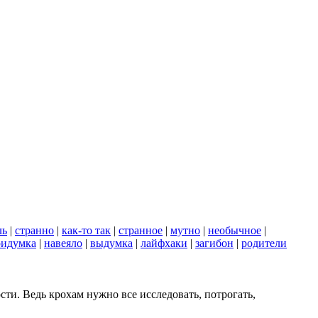
ль
|
странно
|
как-то так
|
странное
|
мутно
|
необычное
|
ридумка
|
навеяло
|
выдумка
|
лайфхаки
|
загибон
|
родители
сти. Ведь крохам нужно все исследовать, потрогать,