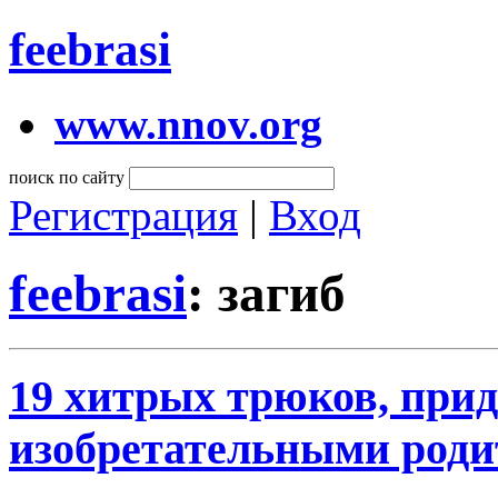
feebrasi
www.nnov.org
поиск по сайту
Регистрация
|
Вход
feebrasi
: загиб
19 хитрых трюков, пр
изобретательными род