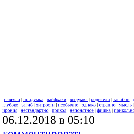
навеяло
|
придумка
|
лайфхаки
|
выдумка
|
родители
|
загибон
|
глубоко
|
загиб
|
хитрости
|
необычно
|
однако
|
странно
|
мысль
ирония
|
нестандартно
|
прикол
|
непонятное
|
фишка
|
прикол.н
06.12.2018 в 05:10
комментировать