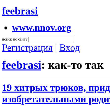
feebrasi
www.nnov.org
поиск по сайту
Регистрация
|
Вход
feebrasi
: как-то так
19 хитрых трюков, пр
изобретательными род