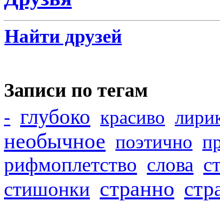
Найти друзей
Записи по тегам
глубоко
-
красиво
лири
необычное
поэтично
п
рифмоплетство
слова
с
странно
стр
стишонки