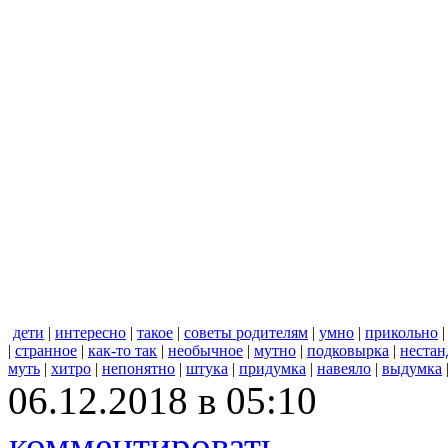
дети
|
интересно
|
такое
|
советы родителям
|
умно
|
прикольно
|
странное
|
как-то так
|
необычное
|
мутно
|
подковырка
|
нестан
муть
|
хитро
|
непонятно
|
штука
|
придумка
|
навеяло
|
выдумка
06.12.2018 в 05:10
комментировать