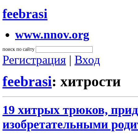
feebrasi
www.nnov.org
поиск по сайту
Регистрация
|
Вход
feebrasi
: хитрости
19 хитрых трюков, пр
изобретательными род