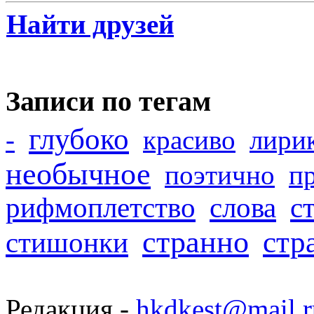
Найти друзей
Записи по тегам
глубоко
-
красиво
лири
необычное
поэтично
п
рифмоплетство
слова
с
странно
стр
стишонки
Редакция -
hkdkest@mail.r